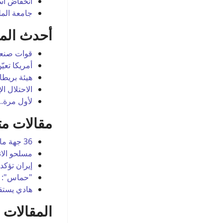
انخفاض أسع
جامعة الم
هيئة بريطانية: استهداف
أحدث المق
سفينة نفطية قبالة
سواحل اليمن
قوات صنعا
أمريكا تعي
هيئة بريطا
الاحتلال الإسرائيلي
الاحتلال الإسرائيل
يعترف بمقتل وإصابة 9
لأول مرة.
جنود من قواته في جنوب
مقالات مت
لبنان
36 جهة مانحة تتعهد بـ1.3 مليار دولار لليمن وامتناع السعودية والإمارات وقطر -
لأول مرة.. قوات صنعاء
مسلحو الان
إيران تؤكد
تستهدف سفينة سعودية
"حماس": ت
شمالي البحر الأحمر
هادي يستق
وليس جنوبه
المقالات ا