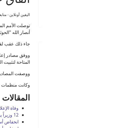
اليقين أونلاين - متا
توصلت الأمم الم
أنصار الله "الحو
جاء ذلك عقب لقا
آخر إضافات الموقع
ووفق مصادر إعلام
المتاحة لتثبيت ال
ووصفت المصادر ه
قوات صنعاء تعلن
استهداف سفينة سعودية
وكانت منظمات دول
في خليج عدن
المقالات ا
أمريكا تعيّن كبير
وفاة الإعل
12 وزيراً يقدمون استقالاتهم من الحكومة البريطانية -
دبلوماسييها قائما بأعمال
انخفاض أسع
سفارتها لدى اليمن