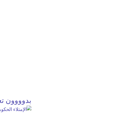
بدوووون تعل