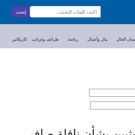
البحث...
إبحث
سان الحال
مال وأعمال
رياضة
طرائف وغرائب
كاريكاتير
وثيين بشأن ناقلة صافر