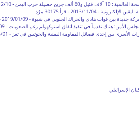
اف قتيل و60 ألف جريح حصيلة حرب اليمن -
12/10
 اليقين الإلكترونية -
2013/11/04
-
قرأ 30175 مرُة
عركة جديدة بين قوات هادي والحراك الجنوبي في شبوة -
2019/01/09
-
لس الأمن: هناك تقدماً في تنفيذ اتفاق استوكهولم رغم الصعوبات -
09
ت الأسرى بين إحدى فصائل المقاومة اليمنية والحوثيين في تعز -
6/01
فاة الإعلامي اليمني صالح الحميدي في القاهرة