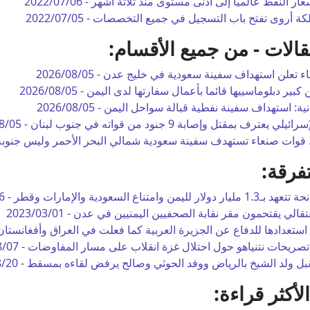
ار النفط عالمياً إلى أدنى مستوى منذ ثلاثة أشهر -
2022/07/06
لكة أروى تفتح باب التسجيل في جميع التخصصات -
2022/07/05
الات - من جميع الأقسام:
ء تعلن استهداف سفينة سعودية في خليج عدن -
2026/08/05
ّن كبير دبلوماسييها قائما بأعمال سفارتها لدى اليمن -
2026/08/05
نية: استهداف سفينة نفطية قبالة سواحل اليمن -
2026/08/05
ي يعترف بمقتل وإصابة 9 جنود من قواته في جنوب لبنان -
8/05
. قوات صنعاء تستهدف سفينة سعودية شمالي البحر الأحمر وليس جنوبه
فرقة:
6
تقالي يقتحمون مقر نقابة الصحفيين اليمنيين في عدن -
2023/03/01
 استعدادها للدفاع عن الجزيرة العربية كما فعلت في العراق وأفغانستان
صريحات نتنياهو حول احتلال غزة انقلاب على مسار المفاوضات -
8/07
بل ولد الشيخ بالرياض ووفد الحوثي وصالح يرفض لقاءه بمسقط -
8/20
لأكثر قراءة: