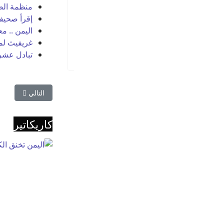
تربية صنعاء تعلن بدء
منظمة الصحة العالمية : 10 آل
صرف حافز المعلمين
إقرأ صحيفة
المتطوعين
اليمن .. م
غريفيث لمج
تبادل عشرا
المقال التالي: و
التالي
كاريكاتير