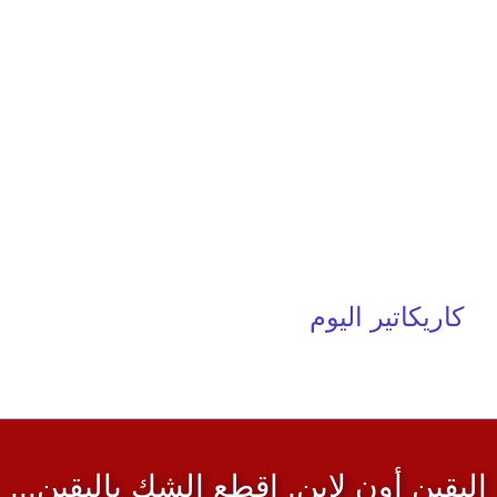
كاريكاتير اليوم
اليقين أون لاين, إقطع الشك باليقين...