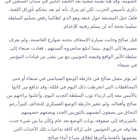
خصومه، وقد هيأ نفسه شعبياً بعد الحشد الكبير في ميدان السبعين في
ذكرى تأسيس الحزب، لكن لم يدرك بأنه لم يعد يتحكم بأوراق اللعبة،
فلفّ حبل المشنقة حول عنقه وهو الذي لطالما رفض تسليم السلطة
سلميا بحجة أنه لن يسلم رقبته للإعدام.
قتل صالح وجابت سيارة الإسعاف بجثته شوارع العاصمة، ولم يعرف
مصيرها إلى اليوم، بينما ابتلع مناصروه ألسنتهم ، فعادت صنعاء إلى
سلطة الأمر الواقع وقبضة الحوثيين مع من تبقى من قيادات المؤتمر
في صنعاء.
لم يؤثر مقتل صالح في خارطة الوضع السياسي في صنعاء أو حتى
المحافظات التي انخرطت ذلك اليوم في فلكه، وقد تدافع من كانوا
بالأمس معه إلى ارتداء ثوب السلطة الجديد اليوم، وأعلنوا براءتهم من
صالح وأفعاله، ولم تتغير خارطة الوضع العسكري للتحالف كثيراً رغم
التحاق من يصفون أنفسهم بالثوريين الجدد ويصفهم خصومهم
بالمرتزقة إلى صفوفه، وبات الوضع بعد عام وكأن ما من شيء حدث
هنا وقد حرص الحوثيين على إزالة كافة تداعيات تلك الأحداث التي
يصفونها بالفتنة وآخرها إطلاق سراح أبناء صالح.