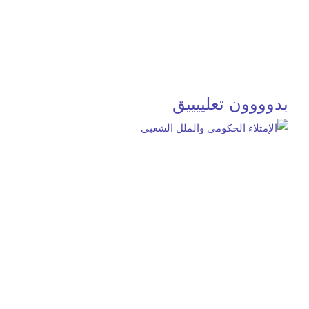
بدوووون تعلييييق