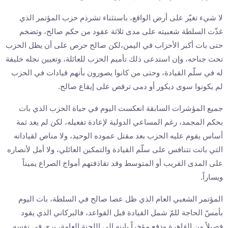
لا شيء تغيّر على أرض الواقع، باستثناء تشرذم حزب المؤتمر الذي
غذّت السلطة شعبيته على مدى ثلاثة عقود من حكم صالح، وتضخم
حتى بات أكبر الأحزاب في اليمن،لكن صالح حرص على أن يظل الحزب
تحت جناحه، وإن استدعى ذلك تأميم الحزب للعائلة، وتعيين نجله خليفة
له في سلّم القيادة، وحتى من كانوا يصورون بأنهم قيادات في الحزب
لم يكونوا سوى ديكور أو دمى ترقص على إيقاع صالح.
جميع المؤشرات السابقة انعكست اليوم في حياة الحزب الذي بات
بحكم المجمد، رغم المساعي الدولية لإعادة تفعيله، لكن لم يعد ثمة
أساس يقوم عليه الحزب بعد مقتل عموده الوحيد، ولا مناص لقياداته
التي باتت تتنافس على سلّم القيادة والتمكين العائلي، ولا أمل لأنصاره
على المدى القريب أو المتوسط وقد تقاذفتهم أمواج الصراع يميناً
ويساراً.
المؤتمر الشعبي العام الذي ظل عصا صالح في السلطة، بات اليوم
بأمسّ الحاجة للمّ شمل القيادة قبل القواعد، فالبركاني الذي يقود
فصيلاً من القاهرة ودفع مؤخراً بإبنه إلى اللجنة العامة، يرى في نفسه