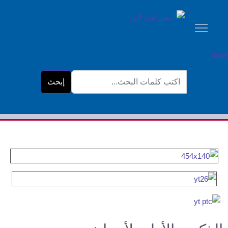
البحث...
إبحث