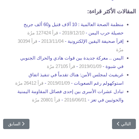
المقالات الأكثر قراءة:
منظمة الصحة العالمية : 10 آلاف قتيل و60 ألف جريح
حصيلة حرب اليمن -
2018/12/10
-
قرأ 127424 مرُة
إقرأ صحيفة اليقين الإلكترونية -
2013/11/04
-
قرأ 30394
مرُة
اليمن .. معركة جديدة بين قوات هادي والحراك الجنوبي
في شبوة -
2019/01/09
-
قرأ 27105 مرُة
غريفيث لمجلس الأمن: هناك تقدماً في تنفيذ اتفاق
استوكهولم رغم الصعوبات -
2019/01/09
-
قرأ 26412 مرُة
تبادل عشرات الأسرى بين إحدى فصائل المقاومة اليمنية
والحوثيين في تعز -
2016/06/01
-
قرأ 20801 مرُة
المقال التالي: اجتماع رباعي في الرياض لإسكات الأمم المتحدة في اليمن
المقال السابق
التالي
السابق