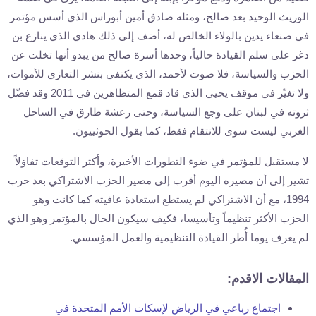
الوريث الوحيد بعد صالح، ومثله صادق أمين أبوراس الذي أسس مؤتمر
في صنعاء يدين بالولاء الخالص له، أضف إلى ذلك هادي الذي ينازع بن
دغر على سلم القيادة حالياً، وحدها أسرة صالح من يبدو أنها تخلت عن
الحزب والسياسة، فلا صوت لأحمد، الذي يكتفي بنشر التعازي للأموات،
ولا تغيّر في موقف يحيي الذي قاد قمع المتظاهرين في 2011 وقد فضّل
ثروته في لبنان على وجع السياسة، وحتى رعشة طارق في الساحل
الغربي ليست سوى للانتقام فقط، كما يقول الحوثييون.
لا مستقبل للمؤتمر في ضوء التطورات الأخيرة، وأكثر التوقعات تفاؤلاً
تشير إلى أن مصيره اليوم أقرب إلى مصير الحزب الاشتراكي بعد حرب
1994، مع أن الاشتراكي لم يستطع استعادة عافيته كما كانت وهو
الحزب الأكثر تنظيماً وتأسيسا، فكيف سيكون الحال بالمؤتمر وهو الذي
لم يعرف يوما أُطر القيادة التنظيمية والعمل المؤسسي.
المقالات الاقدم:
اجتماع رباعي في الرياض لإسكات الأمم المتحدة في