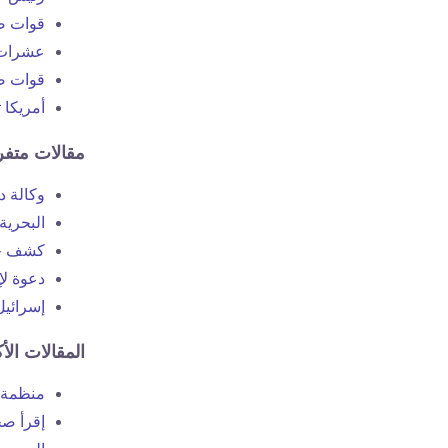
قوات ص
عشرات 
قوات ص
أمريكا 
مقالات متفر
وكالة د
البحرية
كشف حقي
دعوة لإنقاذ حياة 
إسرائيل
المقالات الأ
منظمة الصحة العالمي
إقرأ صح