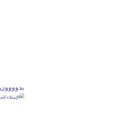
بدوووون ت