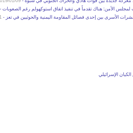
. معركة جديدة بين قوات هادي والحراك الجنوبي في شبوة -
019/01/09
لمجلس الأمن: هناك تقدماً في تنفيذ اتفاق استوكهولم رغم الصعوبات -
شرات الأسرى بين إحدى فصائل المقاومة اليمنية والحوثيين في تعز -
1
لي: السلطان محمد الخامس يعلن تنازله عن عرش مملكة ماليزيا