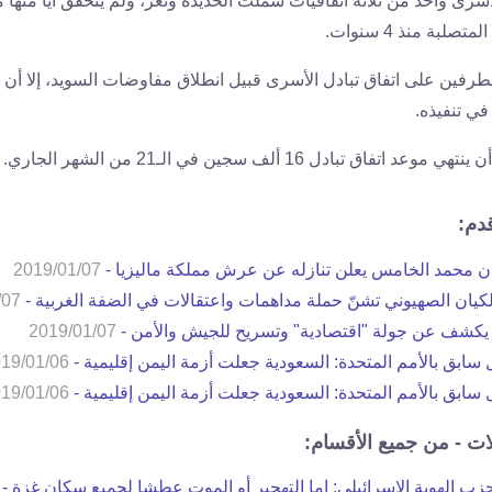
أسرى واحد من ثلاثة اتفاقيات شملت الحديدة وتعز، ولم يتحقق أيا منه
تصلبة منذ 4 سنوات.
طرفين على اتفاق تبادل الأسرى قبيل انطلاق مفاوضات السويد، إلا أن ا
في تنفيذه.
 اتفاق تبادل 16 ألف سجين في الـ21 من الشهر الجاري.
قدم:
ن محمد الخامس يعلن تنازله عن عرش مملكة ماليزيا -
2019/01/07
كيان الصهيوني تشنّ حملة مداهمات واعتقالات في الضفة الغربية -
/07
 يكشف عن جولة "اقتصادية" وتسريح للجيش والأمن -
2019/01/07
ابق بالأمم المتحدة: السعودية جعلت أزمة اليمن إقليمية -
19/01/06
ابق بالأمم المتحدة: السعودية جعلت أزمة اليمن إقليمية -
19/01/06
ات - من جميع الأقسام:
ب الهوية الإسرائيلي: إما التهجير أو الموت عطشا لجميع سكان غزة -