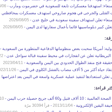
نعاء: استهدفنا معسكرات تابعة للسعودية في حضرموت ومأرب -
8/06
القتلى والجرحى في هجوم صاروخي استهدف معسكرات بمحافظتي
نعاء تعلن استهداف سفينة سعودية في خليج عدن -
2026/08/05
تعيّن كبير دبلوماسييها قائما بأعمال سفارتها لدى اليمن -
2026/08/05
قة:
ولية: أمريكا سحبت بعض منظوماتها الدفاعية المتطورة من السعودية -
 البريطانية تعلن عن انفجارات في محيط سفينة قبالة سواحل عدن -
22
قة فتح منفذ الطوال الحدودي بين اليمن والسعودية -
2023/04/11
أكثر من 5 آلاف مصاب بالفشل الكلوي في اليمن -
022/11/26
 تعلن استعدادها لتنفيذ عملية عسكرية واسعة في اليمن بعد اعتراضها 
كثر قراءة:
ة : 10 آلاف قتيل و60 ألف جريح حصيلة حرب اليمن -
10
يفة اليقين الإلكترونية -
2013/11/04
-
قرأ 30394 مرُة