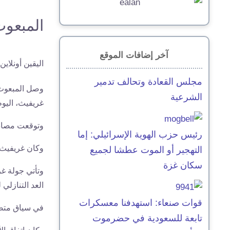
المبعوث
آخر إضافات الموقع
اليقين أونلاين
مجلس القعادة وتحالف تدمير
وصل المبعوث 
الشرعية
غريفيث، اليوم
وتوقعت مصادر
رئيس حزب الهوية الإسرائيلي: إما
وكان غريفيث 
التهجير أو الموت عطشا لجميع
سكان غزة
وتأتي جولة غر
العد التنازلي ل
قوات صنعاء: استهدفنا معسكرات
في سياق متصل
تابعة للسعودية في حضرموت