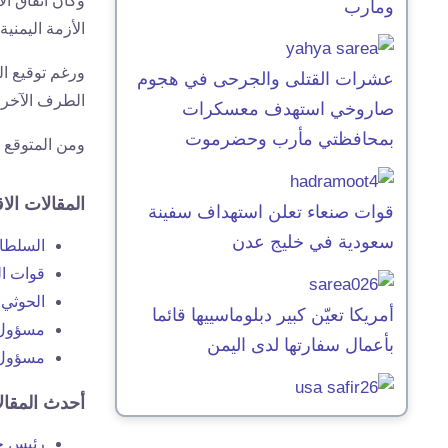
وكان اتفاق ال
ومأرب
الأزمة اليمنية الم
ورغم توقيع ال
عشرات القتلى والجرحى في هجوم
الطرف الآخر 
صاروخي استهدف معسكرات
بمحافظتي مأرب وحضرموت
ومن المتوقع أن ينتهي موعد
المقالات الا
قوات صنعاء تعلن استهداف سفينة
سعودية في خليج عدن
السلطا
قوات ال
الحوثي
أمريكا تعيّن كبير دبلوماسييها قائما
مسؤول س
بأعمال سفارتها لدى اليمن
مسؤول س
أحدث المقال
رئيس حز