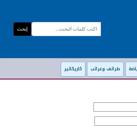
البحث...
إبحث
اضة
طرائف وغرائب
كاريكاتير