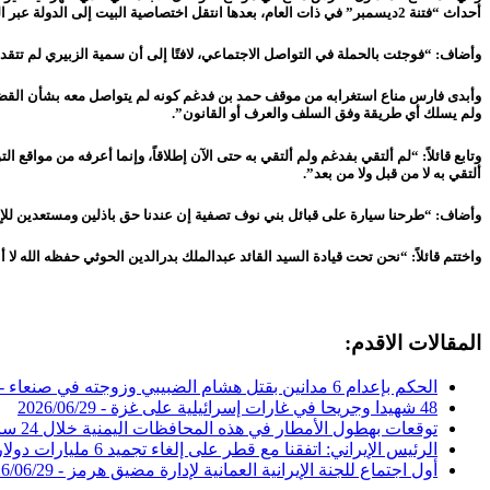
أحداث “فتنة 2ديسمبر” في ذات العام، بعدها انتقل اختصاصية البيت إلى الدولة عبر الحارس القضائي وطلبنا الاستمرار والجلوس فيه وتمت الاستجابة بذلك “.
وأضاف: “فوجئت بالحملة في التواصل الاجتماعي، لافتًا إلى أن سمية الزبيري لم تت
وأبدى فارس مناع استغرابه من موقف حمد بن فدغم كونه لم يتواصل معه بشأن القضية
ولم يسلك أي طريقة وفق السلف والعرف أو القانون”.
وتابع قائلاً: “لم ألتقي بفدغم ولم ألتقي به حتى الآن إطلاقاً، وإنما أعرفه من مواقع
ألتقي به لا من قبل ولا من بعد”.
وأضاف: “طرحنا سيارة على قبائل بني نوف تصفية إن عندنا حق باذلين ومستعدين للإن
واختتم قائلاً: “نحن تحت قيادة السيد القائد عبدالملك بدرالدين الحوثي حفظه الله لا أ
المقالات الاقدم:
الحكم بإعدام 6 مدانين بقتل هشام الضبيبي وزوجته في صنعاء -
48 شهيدا وجريحا في غارات إسرائيلية على غزة -
2026/06/29
توقعات بهطول الأمطار في هذه المحافظات اليمنية خلال 24 ساعة -
الرئيس الإيراني: اتفقنا مع قطر على إلغاء تجميد 6 مليارات دولار -
أول اجتماع للجنة الإيرانية العمانية لإدارة مضيق هرمز -
6/06/29