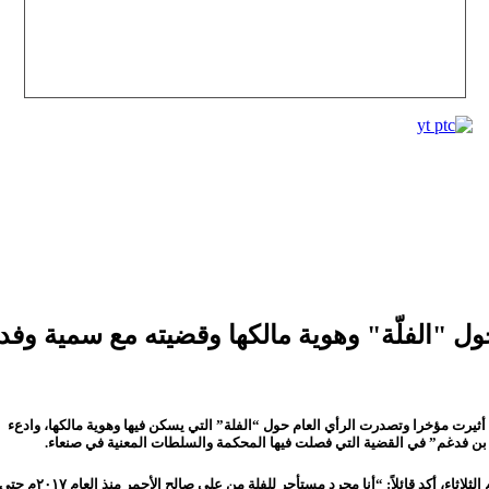
"الفلّة" وهوية مالكها وقضيته مع سمية وفد
ثيرت مؤخرا وتصدرت الرأي العام حول “الفلة” التي يسكن فيها وهوية مالكها، وادعء
بن فدغم” في القضية التي فصلت فيها المحكمة والسلطات المعنية في صنعاء.
وفي المقطع المتداول لفارس مناع في مواقع التواصل الاجتماعي الذي ظهر فيه اليوم الثلاثاء، أكد قائلاً: “أنا مجرد مستأجر للفلة من علي صالح الأحمر منذ العام ٢٠١٧م