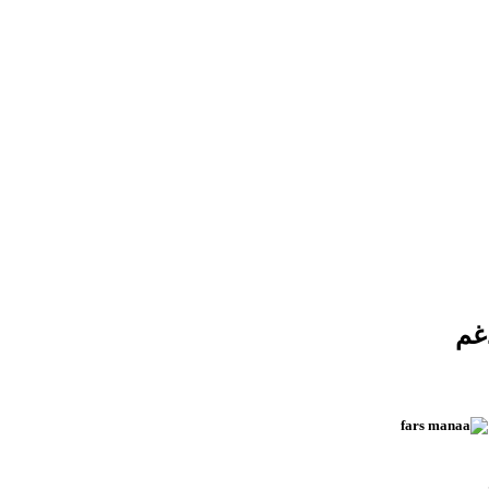
غم
 حتى