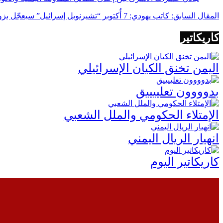
المقال السابق: كاتب يهودي: 7 أُكتوبر “تشيرنوبل إسرائيل” سيعجّل بزوالها كالاتّحاد السوفييتي
كاريكاتير
اليمن تخنق الكيان الإسرائيلي
بدوووون تعلييييق
الإمتلاء الحكومي والملل الشعبي
انهيار الريال اليمني
كاريكاتير اليوم