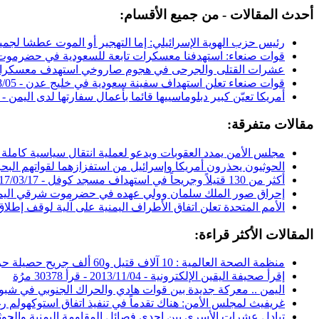
أحدث المقالات - من جميع الأقسام:
رئيس حزب الهوية الإسرائيلي: إما التهجير أو الموت عطشا لجم
قوات صنعاء: استهدفنا معسكرات تابعة للسعودية في حضرموت
عشرات القتلى والجرحى في هجوم صاروخي استهدف معسكر
قوات صنعاء تعلن استهداف سفينة سعودية في خليج عدن -
8/05
أمريكا تعيّن كبير دبلوماسييها قائما بأعمال سفارتها لدى اليمن -
مقالات متفرقة:
مجلس الأمن يمدد العقوبات ويدعو لعملية انتقال سياسية كاملة 
الحوثيون يحذرون أمريكا وإسرائيل من استفزازهما لقواتهم البحر
أكثر من 130 قتيلاً وجريحاً في استهداف مسجد كوفل -
17/03/17
إحراق صور الملك سلمان وولي عهده في حضرموت شرقي اليم
الأمم المتحدة تعلن اتفاق الأطراف اليمنية على آلية لوقف إطلاق 
المقالات الأكثر قراءة:
منظمة الصحة العالمية : 10 آلاف قتيل و60 ألف جريح حصيلة حرب اليمن -
إقرأ صحيفة اليقين الإلكترونية -
2013/11/04
-
قرأ 30378 مرُة
اليمن .. معركة جديدة بين قوات هادي والحراك الجنوبي في شبو
غريفيث لمجلس الأمن: هناك تقدماً في تنفيذ اتفاق استوكهولم ر
تبادل عشرات الأسرى بين إحدى فصائل المقاومة اليمنية والحوث