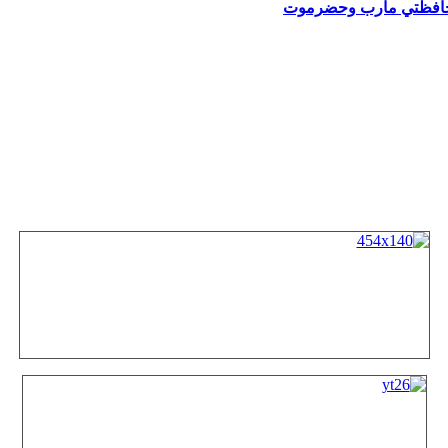
حافظتي مأرب وحضرموت