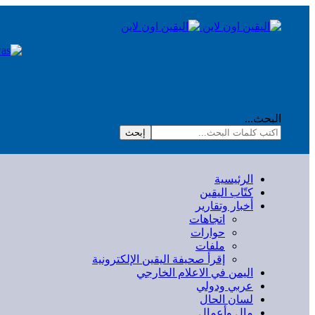
البحث...
إبحث
الرئيسية
كتّاب اليقين
أخبار وتقارير
اتجاهات
حوارات
ملفات
إقرأ صحيفة اليقين الإلكترونية
اليمن في الاعلام الخارجي
عربي ودولي
لسان الحال
مال وأعمال