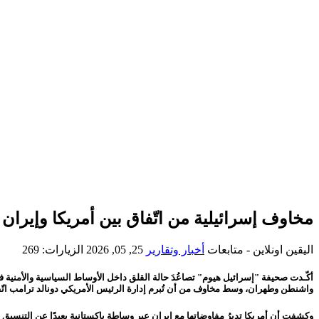
مخاوف إسرائيلية من اتّفاق بين أمريكا وإيران
اليقين اونلاين - متابعات
أخبار وتقارير
25, 05, 2026
الزيارات: 269
أكّـدت صحيفة "إسرائيل هيوم" تصاعُدَ حالة القلق داخل الأوساط السياسية والأمنية ف
واشنطن وطهران، وسط مخاوف من أن تُبرم إدارة الرئيس الأمريكي دونالد ترامب اتّفاق
وكشفت أن أمريكا تديرُ مفاوضاتها مع إيران عبر وساطة باكستانية بعيدًا عن التنسيق ال