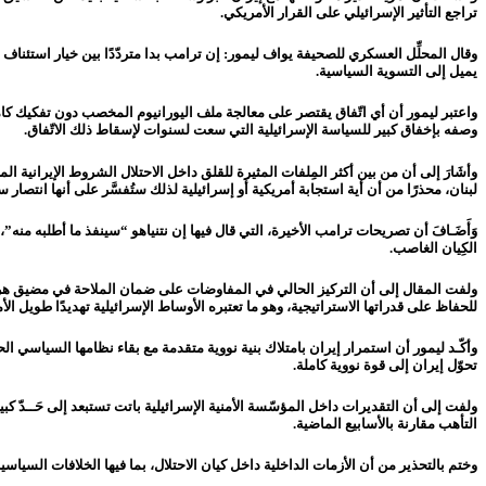
تراجع التأثير الإسرائيلي على القرار الأمريكي.
وقال المحلِّل العسكري للصحيفة يواف ليمور: إن ترامب بدا متردّدًا بين خيار استئناف ا
يميل إلى التسوية السياسية.
وصفه بإخفاق كبير للسياسة الإسرائيلية التي سعت لسنوات لإسقاط ذلك الاتّفاق.
وأشَارَ إلى أن من بين أكثر المِلفات المثيرة للقلق داخل الاحتلال الشروط الإيرانية ال
لبنان، محذرًا من أن أية استجابة أمريكية أَو إسرائيلية لذلك ستُفسَّر على أنها انتص
وَأَضَـافَ أن تصريحات ترامب الأخيرة، التي قال فيها إن نتنياهو “سينفذ ما أطلبه منه”
الكِيان الغاصب
.
ولفت المقال إلى أن التركيز الحالي في المفاوضات على ضمان الملاحة في مضيق هرمز 
للحفاظ على قدراتها الاستراتيجية، وهو ما تعتبره الأوساط الإسرائيلية تهديدًا طويل الأم
وأكّـد ليمور أن استمرار إيران بامتلاك بنية نووية متقدمة مع بقاء نظامها السياسي الحال
تحوّل إيران إلى قوة نووية كاملة.
ولفت إلى أن التقديرات داخل المؤسّسة الأمنية الإسرائيلية باتت
تستبعد إلى حَــدّ ك
التأهب مقارنة بالأسابيع الماضية.
وختم بالتحذير من أن الأزمات الداخلية داخل كيان الاحتلال، بما فيها الخلافات السياسي