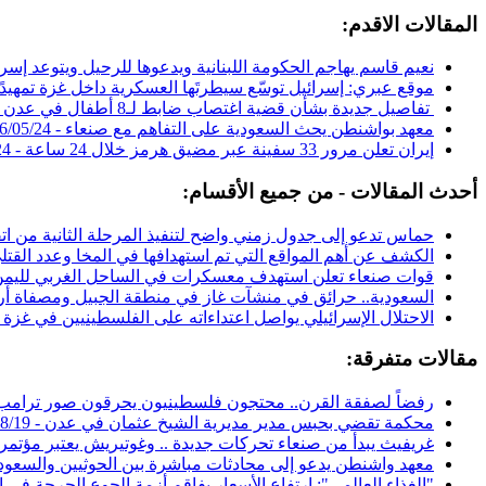
المقالات الاقدم:
نعيم قاسم يهاجم الحكومة اللبنانية ويدعوها للرحيل ويتوعد إسرا
موقع عبري: إسرائيل توسّع سيطرتَها العسكرية داخل غزة تمهيدًا 
تفاصيل جديدة بشأن قضية اغتصاب ضابط لـ8 أطفال في عدن وتواطؤ أمني لحمايته -
معهد بواشنطن يحث السعودية على التفاهم مع صنعاء -
6/05/24
إيران تعلن مرور 33 سفينة عبر مضيق هرمز خلال 24 ساعة -
24
أحدث المقالات - من جميع الأقسام:
حماس تدعو إلى جدول زمني واضح لتنفيذ المرحلة الثانية من ات
الكشف عن أهم المواقع التي تم استهدافها في المخا وعدد القت
قوات صنعاء تعلن استهدف معسكرات في الساحل الغربي لليمن 
السعودية.. حرائق في منشآت غاز في منطقة الجبيل ومصفاة أرا
الاحتلال الإسرائيلي يواصل اعتداءاته على الفلسطينيين في غزة 
مقالات متفرقة:
رفضاً لصفقة القرن.. محتجون فلسطينيون يحرقون صور ترامب 
محكمة تقضي بحبس مدير مديرية الشيخ عثمان في عدن -
8/19
غريفيث يبدأ من صنعاء تحركات جديدة .. وغوتيريش يعتبر مؤتمر 
معهد واشنطن يدعو إلى محادثات مباشرة بين الحوثيين والسعودي
"الغذاء العالمي": ارتفاع الأسعار يفاقم أزمة الجوع الحرجة في ا