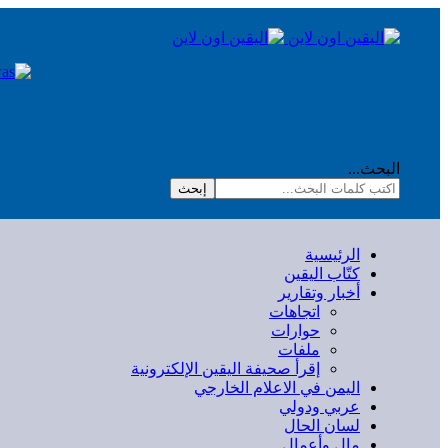
البحث...
إبحث
الرئيسية
كتّاب اليقين
أخبار وتقارير
اتجاهات
حوارات
ملفات
إقرأ صحيفة اليقين الإلكترونية
اليمن في الاعلام الخارجي
عربي ودولي
لسان الحال
مال وأعمال