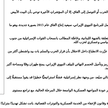
لحرب أَو التوصل إلى اتّفاق، إلا أن
المؤشراتِ الأخيرة توحي بأن البيت الأبيض
واعتبر ليمور أن أي اتّفاق يقتصر على معالجة ملف اليورانيوم المخصب دون تفكيك كامل للبرنامج النووي الإيراني، سيعيد إنتاج اتّفاق عام 2015 بصورة جديدة، وهو ما
متعلقة بالجبهة اللبنانية، وخَاصَّة المطالب بانسحاب القوات الإسرائيلية من جنوب
ار سياسي وعسكري لحزب الله.
، عزّزت
الانطباعَ داخل الاحتلال بأن قرار الحرب والسلم بات بيد واشنطن أكثر من
وتأجيل الحسم النهائي للمِلف النووي الإيراني، يمنح طهران وقتًا ومساحة أكبر
د.
ي سيُعد -من وجهة نظر إسرائيلية- فشلًا استراتيجيًّا خطيرًا قد يقودُ مستقبلًا إلى
بير عودة المواجهة العسكرية الواسعة خلال المرحلة الحالية
، مع تراجع مستوى
ة وقانون الإعفاء من الخدمة العسكرية والتوترات القضائية، باتت تشكل تهديدًا متزايدًا ل