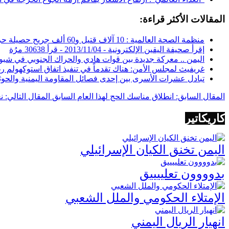
المقالات الأكثر قراءة:
منظمة الصحة العالمية : 10 آلاف قتيل و60 ألف جريح حصيلة حرب اليمن -
إقرأ صحيفة اليقين الإلكترونية -
2013/11/04
-
قرأ 30638 مرُة
اليمن .. معركة جديدة بين قوات هادي والحراك الجنوبي في شبو
غريفيث لمجلس الأمن: هناك تقدماً في تنفيذ اتفاق استوكهولم ر
تبادل عشرات الأسرى بين إحدى فصائل المقاومة اليمنية والحوث
المقال السابق: انطلاق مناسك الحج لهذا العام
السابق
المقال التالي: 
كاريكاتير
اليمن تخنق الكيان الإسرائيلي
بدوووون تعلييييق
الإمتلاء الحكومي والملل الشعبي
انهيار الريال اليمني