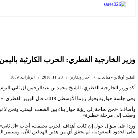
وزير الخارجية القطري: الحرب الكارثية باليم
اليقين أونلاين - متابعات
أخبار وتقارير
23, 11, 2018
الزيارات: 1039
أكد وزير الخارجية القطري، الشيخ محمد بن عبدالرحمن آل ثاني،اليوم
وفي جلسة حوارية بحوار روما الأوسطي 2018، قال الوزير القطري: «نرى بعض الوعود حول اليمن، وأن الحرب ستتوقف ورأينا ضغطا كبيرا من قبل المجتمع الدولي وخصوصا من الولايات المتحدة لوقف الحرب».
وأضاف: «نحن بحاجة إلى رؤية حوار بناء بين الشعب اليمني. ونحن لا 
وصلت إلى مرحلة خطيرة».
وردا على سؤال حول إن كانت أهداف الحرب تحققت، أجاب «آل ثاني»: «إذ
على الحدود السعودية، لم يحقق أي من هذين الهدفين للآن، ويستمر الي