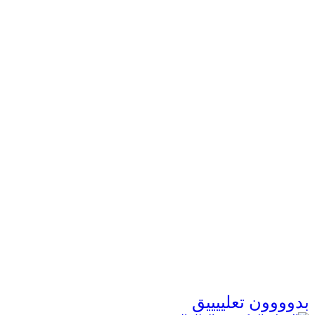
بدوووون تعلييييق