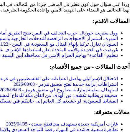
وردا على سؤال حول كون قطر في الماضي جزءا من التحالف في اليمن، 
لهذا التحالف هو القضاء على التهديد الأمني وإعادة الحكومة الشرعية، و
المقالات الاقدم:
وول ستريت جورنال: حرب التحالف في اليمن تفتح الطريق أمام إ
المهرة.. استمرار الاحتجاجات الرافضة للتدخلات الخارجية واسته
السودان تغازل تركيا بإنهاء القتال مع السعودية في اليمن -
1/23
غريفيث في الحديدة والأمم المتحدة تعلن استعدادها للإشراف على
تنظيم "القاعدة" يهاجم الحزام الأمني في محافظة أبين اليمنية -
أحدث المقالات - من جميع الأقسام:
الاحتلال الإسرائيلي يواصل اعتداءاته على الفلسطينيين في غزة 
اشتراطات إيرانية جديدة لفتح مضيق هرمز -
2026/08/08
استهداف سفينة إماراتية بصاروخ في مضيق هرمز -
2026/08/08
صحيفة بريطانية تكشف عن الهدف من اتفاق مكة للدفاع المشتر
المشاط للسعودية: لو حشدتم كل العالم إلى جانبكم فلن ينفعكم
مقالات متفرقة:
غارات أمريكية جديدة تستهدف محافظة صعدة -
2025/04/05
تظاهرة شعبية حاشدة في المهرة رفضاً للتواجد السعودي والإمار