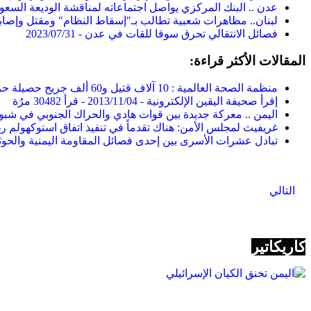
عدن .. البنك المركزي يواصل اجتماعاته لمناقشة الوديعة السعودي
لبنان.. مظاهرات شعبية تطالب بـ"إسقاط النظام" ومقتل وإصاب
فصائل الانتقالي تحرق سوقا للقات في عدن -
2023/07/31
المقالات الأكثر قراءة:
منظمة الصحة العالمية : 10 آلاف قتيل و60 ألف جريح حصيلة حرب اليمن -
إقرأ صحيفة اليقين الإلكترونية -
2013/11/04
-
قرأ 30482 مرُة
اليمن .. معركة جديدة بين قوات هادي والحراك الجنوبي في شبو
غريفيث لمجلس الأمن: هناك تقدماً في تنفيذ اتفاق استوكهولم ر
تبادل عشرات الأسرى بين إحدى فصائل المقاومة اليمنية والحوث
المقال التالي: وول ستريت جورنال: حرب التحالف في اليمن تفتح الط
التالي
كاريكاتير