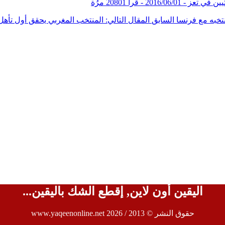
يين في تعز -
2016/06/01
-
قرأ 20801 مرُة
فرنسا
السابق
المقال التالي: المنتخب المغربي يحقق أول تأه
اليقين أون لاين, إقطع الشك باليقين...
حقوق النشر © 2013 / 2026 www.yaqeenonline.net