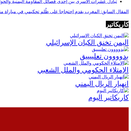
تبادل عشرات الأسرى بين إحدى فصائل المقاومة اليمنية والحوث
المقال السابق: المغرب يقدم احتجاجا على ظُلم تحكيمي في مباراة منتخبه ‎مع 
كاريكاتير
اليمن تخنق الكيان الإسرائيلي
بدوووون تعلييييق
الإمتلاء الحكومي والملل الشعبي
انهيار الريال اليمني
كاريكاتير اليوم