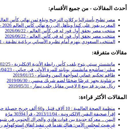
أحدث المقالات - من جميع الأقسام:
مصر تطيح بأستراليا بركلات الترجيح وتبلغ ثمن نهائي كأس العالم 2026
المغرب يفوز على كندا ويتأهل إلى ربع نهائي كأس العالم 2026 -
منتخب مصر يحقق أول فوز له في كأس العالم -
2026/06/22
منتخب مصر يحقق أول فوز له في كأس العالم -
2026/06/22
المنتخب السعودي ينهزم أمام نظيره الأسباني برباعية نظيفة -
1
مقالات متفرقة:
مانشستر سيتي يتوج بلقب كأس رابطة الأندية الإنكليزية -
02/25
ميلنر: سأشجع مانشستر يونايتد للمرة الأولى في حياتي -
/04/23
طاقم تحكيم عماني لمواجهة اليمن وفيتنام -
2019/01/15
برشلونة يجهز عرضًا ضخمًا لضم شريك ميسي -
2019/06/30
ريال مدريد قد يبيع 8 لاعبين مقابل جلب نيمار -
2019/05/31
المقالات الأكثر قراءة:
منظمة الصحة العالمية : 10 آلاف قتيل و60 ألف جريح حصيلة حرب اليمن -
إقرأ صحيفة اليقين الإلكترونية -
2013/11/04
-
قرأ 30394 مرُة
اليمن .. معركة جديدة بين قوات هادي والحراك الجنوبي في شبو
غريفيث لمجلس الأمن: هناك تقدماً في تنفيذ اتفاق استوكهولم ر