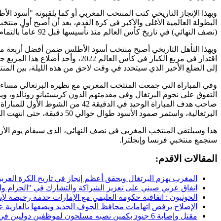
وبهذا الإنجاز التاريخي كتب المنتخب المغربي أو كما يلقبونه "أسو
البطولة العالمية الأغلى والأكبر في كرة القدم، بعد أن أصبح أول منتخ
(نصف النهائي) في تاريخ كأس العالم منذ تأسيسها قبل 92 عاماً بالتمام والكمال.
وبهذا التأهل التاريخي أصبح منتخب أسود الأطلس ضمن أفضل أربعة من
اقتدار في مربع الكبار في كأس العالم 2022،
إلى الضلع الأخير الذي سيتحدد في وقت لاحق من هذه الليلة، بين المن
وفي المباراة التي جمعت المنتخب المغربي مع نظيره البرتغالي مساء
التفوق على نجوم البرتغال وفي مقدمتهم الدون كريستيانو رونالدو، ويد
صاحب هدف المباراة الوحيد في الدقيقة 42 
البرتغالية، واستمر صمود الأسود طوال حوالي 50 دقيقة، حتى انتهت المباراة بفوز مستحق وجدير بالثناء.
هذا وسيلتقي المنتخب المغربي في نصف النهائي، الذي سيقام يوم الأربعاء
ستجمع منتخبي فرنسا وإنجلترا.
المقالات الاقدم:
المغرب يهزم البرتغال ويحقق أعظم إنجاز في تاريخ الكرة العربية
اتفاق عربي صيني على تعزيز الشراكة والتشارك في "الحزام وا
الحوثيون : اتفاقية حكومة العليمي مع الإمارات خدمة رخيصة لإ
الإصلاح يرفض اتهامات محافظ الجوف الجديد ويصفها بالعارية 
مقتل وإصابة 6 جنود بكمين نصبه مسلحون لموظفين دوليين في حضرموت -