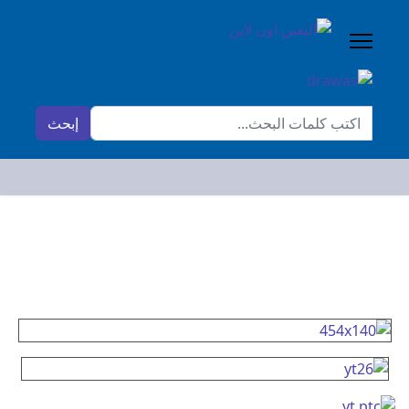
البحث...
إبحث