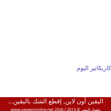
كاريكاتير اليوم
اليقين أون لاين, إقطع الشك باليقين...
حقوق النشر © 2013 / 2026 www.yaqeenonline.net