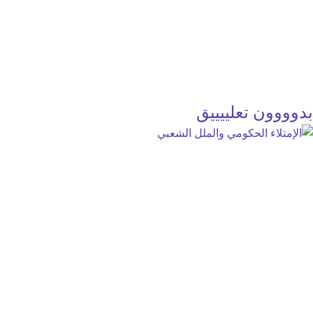
بدوووون تعلييييق