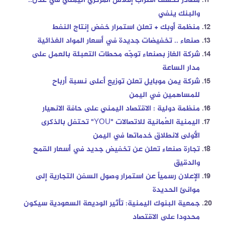
مصادر تكشف اقتراب إفلاس المركزي اليمني في عدن..
والبنك ينفي
منظمة أوبك + تعلن استمرار خفض إنتاج النفط
صنعاء .. تخفيضات جديدة في أسعار المواد الغذائية
شركة الغاز بصنعاء توجّه محطات التعبئة بالعمل على
مدار الساعة
شركة يمن موبايل تعلن توزيع أعلى نسبة أرباح
للمساهمين في اليمن
منظمة دولية : الاقتصاد اليمني على حافة الانهيار
اليمنية العُمانية للاتصالات "YOU" تحتفل بالذكرى
الأولى لانطلاق خدماتها في اليمن
تجارة صنعاء تعلن عن تخفيض جديد في أسعار القمح
والدقيق
الإعلان رسمياً عن استمرار وصول السفن التجارية إلى
موانئ الحديدة
جمعية البنوك اليمنية: تأثير الوديعة السعودية سيكون
محدودا على الاقتصاد