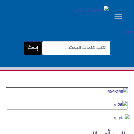
البحث...
إبحث