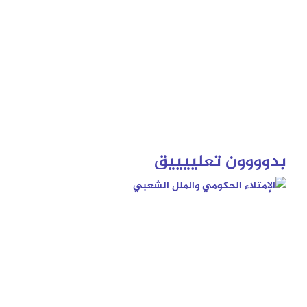
بدوووون تعلييييق