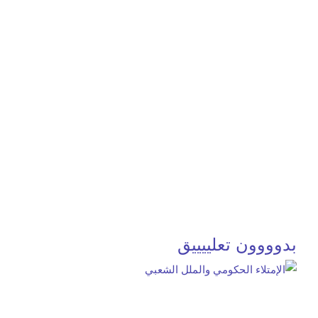
بدوووون تعلييييق