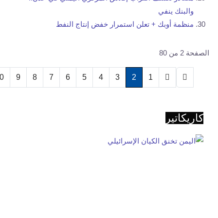
والبنك ينفي
منظمة أوبك + تعلن استمرار خفض إنتاج النفط
الصفحة 2 من 80
0
9
8
7
6
5
4
3
2
1
كاريكاتير