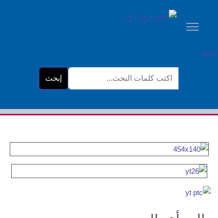
البحث...
إبحث