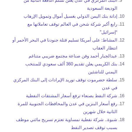
البنك المركزي في عدن يعلن تسلّم الدفعة الثانية من
الوديعة السعودية
إدانة بنك اليمن الدولي بغسيل أموال وتمويل الإرهاب
رابع أكبر شركة شحن في العالم توقف تعاملاتها مع
“إسرائيل”
المشاط: على أمريكا تسليم قتلة جنودنا في البحر الأحمر أو
انتظار العقاب
عبدالجبار أحمد وفن صناعة مجتمع ضريبي متناغم
بنك الكريمي يعلن تقديم 360 ألف سعودي للمنتخب
اليمني للناشئين
سلطة حضرموت توقف توريد الإيرادات إلى البنك المركزي
في عدن
شركة النفط بصنعاء ترفع أسعار المشتقات النفطية
رفع أسعار البنزين في عدن والمحافظات الجنوبية للمرة
الثانية خلال شهرين
شبوة.. شركة نفطية نمساوية تعتزم تسريح مائتي موظف
بسبب توقف تصدير النفط