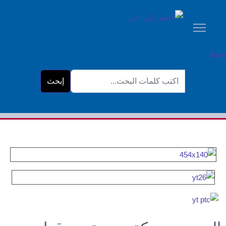
البحث...
إبحث