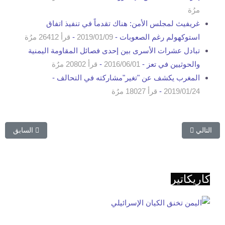
مرُة
غريفيث لمجلس الأمن: هناك تقدماً في تنفيذ اتفاق
استوكهولم رغم الصعوبات -
2019/01/09
-
قرأ 26412 مرُة
تبادل عشرات الأسرى بين إحدى فصائل المقاومة اليمنية
والحوثيين في تعز -
2016/06/01
-
قرأ 20802 مرُة
المغرب يكشف عن "تغير"مشاركته في التحالف -
2019/01/24
-
قرأ 18027 مرُة
المقال التالي: تنظيم "داعش" يعدم 4 عمال "ذبحاً" في محافظة البيضاء اليمنية
المقال السابق
التالي
السابق
كاريكاتير