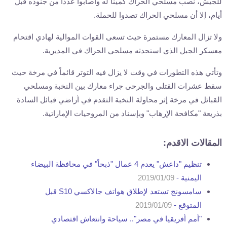
للجيش، نصب مسلحي الحراك كميناً له وأصابوا عددا من جنوده قبل
أيام، إلا أن مسلحي الحراك تصدوا للحملة.
ولا تزال المعارك مستمرة حيث تسعى القوات الموالية لهادي اقتحام
معسكر الجبل الذي استحدثه مسلحي الحراك في المديرية.
وتأتي هذه التطورات في وقت لا يزال فيه التوتر قائماً في مرخة حيث
سقط عشرات القتلى والجرحى جراء معارك بين النخبة ومسلحي
القبائل في مرخة إثر محاولة النخبة التقدم في أراضي قبائل السادة
بذريعة "مكافحة الإرهاب" وبإسناد من المروحيات الإماراتية.
المقالات الاقدم:
تنظيم "داعش" يعدم 4 عمال "ذبحاً" في محافظة البيضاء
اليمنية -
2019/01/09
سامسونج تستعد لإطلاق هواتف جالاكسي S10 قبل
المتوقع -
2019/01/09
"أمم أفريقيا في مصر".. سياحة وانتعاش اقتصادي