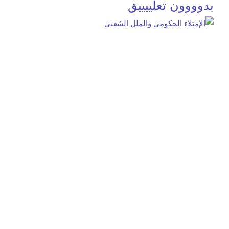
بدوووون تعلييييق