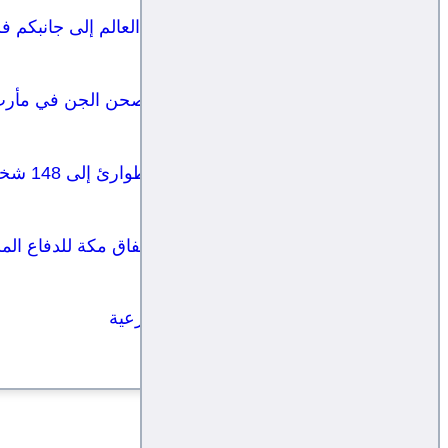
المشاط للسعودية: لو حشدتم كل العالم إلى جانبكم ف
قوات صنعاء تعلن قصف معسكر صحن الجن في مأرب ب
ارتفاع عدد قتلى وجرحى قوات الطوارئ إلى 148 شخصا
السعودية وتركيا وباكستان توقع "اتفاق مكة للدفاع ال
مجلس القعادة وتحالف تدمير الشرعية