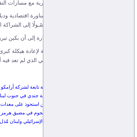
مسبوقة جراء تزامن الغارات العسكرية مع مسارات الت
وأكّـد أن إيران باتت تمتلك هوامش مناورة اقتصادية ودبلو
سلطنة عمان، وقطر، والسعوديّة، وُصُـولًا إلى الشراكة ا
واختتم الخبير السياسي قراءتَه بالإشارة إلى أن بكين تب
وعزّز الصراع الإقليمي الحاجة الدولية لإعادة هيكلة كب
هيكلية أعمق في ميزان القوى العالمي الذي لم تعد فيه أ
المقالات الاقدم:
مقتل 14 سعوديًا إثر سقوط مروحية تابعة لشركة أرامكو -
إسرائيل تعترف بمقتل ضابط وإصابة جندي في جنوب لبنا
مجلة فرنسية: تنظيم القاعدة باليمن استحوذ على معدات 
هيئة بريطانية تعلن تعرّض سفينة لهجوم في مضيق هرمز 
حزب الله: اتفاق الإطار بين الكيان الإسرائيلي ولبنان مُُذ
أحدث المقالات - من جميع الأقسام: