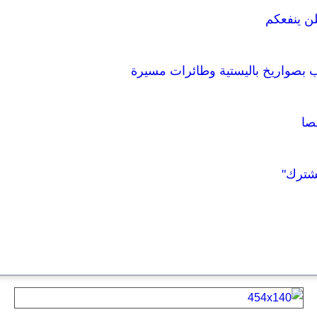
لن ينفعكم
صواريخ باليستية وطائرات مسيرة
مشترك"