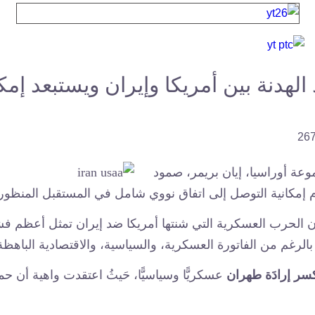
هدنة بين أمريكا وإيران ويستبعد إمكا
عة أوراسيا، إيان بريمر، صمود
عدم إمكانية التوصل إلى اتفاق نووي شامل في المستقبل المنظور
 الحرب العسكرية التي شنتها أمريكا ضد إيران تمثل أعظم فشل
 بالرغم من الفاتورة العسكرية، والسياسية، والاقتصادية الباهظة 
سر إرادَة طهران
عسكريًّا وسياسيًّا، حَيثُ اعتقدت واهية أن حمل