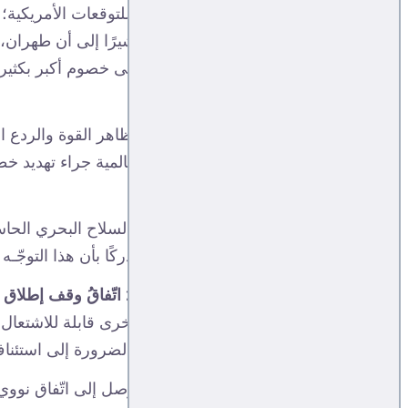
وجاءت النتيجة جاءت معاكسة تمامًا للتوقعات الأمريكية؛ إ
إلى سقوط رهان إسقاط النظام، مُشيرًا إلى أن طهران
بنجاح الإيرانيين في فرض التعادل على خصوم أكبر بكثير
تسويقه أمريكيًّا.
ورأى الخبير الأمريكي أن أحد أهم مظاهر القوة والردع ا
خشية انهيار المنظومة الاقتصادية العالمية جراء تهديد
لا تطاق على واشنطن.
وتوقع بريمر أن يؤدي استخدام هذه السلاح البحري الحاس
الاعتماد العالمي على المضيق، مستدركًا بأن هذا التوجّـه
ورجّح المحلل الجيوسياسي أن
يصمُدَ اتّفاقُ وقف إطلا
الوقت ذاته من بقاء جبهات إقليمية أُخرى قابلة للاشتعال
الميدانية في المنطقة دون أن يقود بالضرورة إلى استئن
واستبعد بريمر في حديثه إمْكَانية التوصل إلى اتّفاق نو