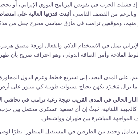
ذ فشلت الحرب في تقويض البرنامج النووي الإيراني، أَو تحجيم ال
، وبالرغم من القصف القاسي،
أثبتت قدرَتها العالية على امتصا
 منهم، وموقعين ترامب في مأزق سياسي محرج جعل من مذكرة التف
لإيراني تمثل في الاستخدام الذكي والفعال لورقة مضيق هرمز، 
 خطوط الملاحة وأمن الطاقة الدولي، وهو اعتراف صريح بأن طهر
م، على المدى البعيد، إلى تسريع خطط وعزم الدول المجاورة ل
 ما يزال مُجَـرّد تكهن يحتاج لسنوات طويلة كي يتبلور على أرض 
ق النار الحالي في المدى القريب نتيجة رغبة ترامب في تحاشي ا
 كالجبهة اللبنانية، حَيثُ إن أي تصعيد عسكري محتمل بين حزب ا
اف المواجهة المباشرة بين طهران وواشنطن.
وي شامل وجديد بين الطرفين في المستقبل المنظور؛ نظرًا لوصول