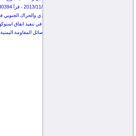
إقرأ صحيفة اليقين الإلكترونية -
2013/11/04
-
قرأ 30394 مرُة
اليمن .. معركة جديدة بين قوات هادي والحراك الجنوبي ف
غريفيث لمجلس الأمن: هناك تقدماً في تنفيذ اتفاق استوك
تبادل عشرات الأسرى بين إحدى فصائل المقاومة اليمنية و
المقال التالي: مقتل 14 سعوديًا إثر سقوط مروحية تابعة لشركة أرامكو
التالي
كاريكاتير