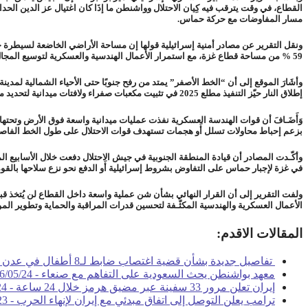
القطاع، في وقت يترقب فيه كِيان الاحتلال وواشنطن ما إذَا كان اغتيال عز الدين الحدا
مسار المفاوضات مع حركة حماس.
ونقل التقرير عن مصادر أمنية إسرائيلية قولها إن
59 %
من مساحة قطاع غزة، مع استمرار الأعمال الهندسية والعسكرية لتوسيع المجال 
وأشَارَ الموقع إلى أن
“الخط الأصفر” يمتد من رفح جنوبًا حتى الأحياء الشمالية لمدينة
إطلاق النار حيّز التنفيذ مطلع 2025 في تثبيت مكعبات صفراء ولافتات ميدانية لتحديد مناطق السيطرة الجديدة.
وَأَضَـافَ أن قوات الهندسة العسكرية نفذت عمليات ميدانية واسعة فوق الأرض وتحت
بزعم إحباط محاولات تسلل أَو هجمات تستهدف قوات الاحتلال على طول الخط الفاص
وأكّـدت المصادر أن قيادة المنطقة الجنوبية في جيش الاحتلال دفعت خلال الأسابيع ا
في غزة لإجبار حماس على التفاوض بشروط إسرائيلية أَو الدفع نحو نزع سلاحها بالقو
ولفت التقرير إلى أن
القرار النهائي بشأن شن عملية واسعة داخل القطاع لن يُتخذ ق
الأعمال العسكرية والهندسية المكثّـفة لتحسين قدرات المراقبة والحماية وتطوير الموا
المقالات الاقدم:
تفاصيل جديدة بشأن قضية اغتصاب ضابط لـ8 أطفال في عدن وتواطؤ أمني لحمايته -
معهد بواشنطن يحث السعودية على التفاهم مع صنعاء -
6/05/24
إيران تعلن مرور 33 سفينة عبر مضيق هرمز خلال 24 ساعة -
24
ترامب يعلن التوصل إلى اتفاق مبدئي مع إيران لإنهاء الحرب -
23