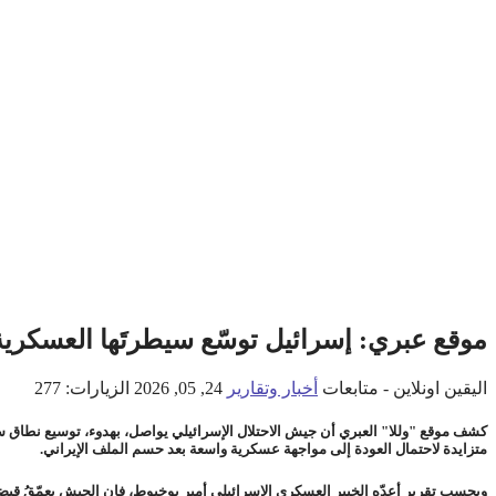
موقع عبري: إسرائيل توسّع سيطرتَها العسكرية د
اليقين اونلاين - متابعات
أخبار وتقارير
24, 05, 2026
الزيارات: 277
كشف موقع "وللا" العبري أن جيش الاحتلال الإسرائيلي يواصل، بهدوء، توسيع نطاق 
متزايدة لاحتمال العودة إلى مواجهة عسكرية واسعة بعد حسم الملف الإيراني.
وبحسب تقرير أعدّه الخبير العسكري الإسرائيلي أمير بوخبوط، فإن الجيش يعمّقُ قبضت