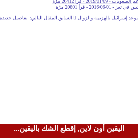
غم الصعوبات -
2019/01/09
-
قرأ 26412 مرُة
يين في تعز -
2016/06/01
-
قرأ 20801 مرُة
توعد إسرائيل بالهزيمة والزوال
السابق
المقال التالي: تفاصيل جديدة بشأن قضية اغتصا
اليقين أون لاين, إقطع الشك باليقين...