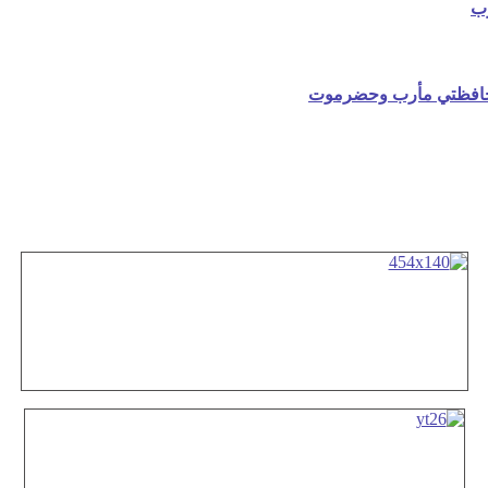
رب
حافظتي مأرب وحضرموت