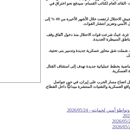
د -القائد العام لكتائب القسام- سيدفع نحو اختراق في
مساحة الأراضي الخاضعة لسيطرة جيش الاحتلال ارتفعت خلال الأشهر الأخيرة من 49 % إلى
الأمني وتعزيز انتشار القوات.
 غزة
، حَيثُ شرعت قوات الاحتلال منذ دخول اتّفاق وقف
ها، شملت شق محاور عسكرية جديدة وتدمير بنى تحتية،
ل.
لماضية بخطط عملياتية جديدة تهدف إلى استئناف القتال
ة العسكرية.
بل اتضاح مسار الحرب على إيران
، في حين تتواصل
قع العسكرية والتقنيات المنتشرة ميدانيًّا داخل القطاع.
2026/05/24
202
2026/05/
2026/05/