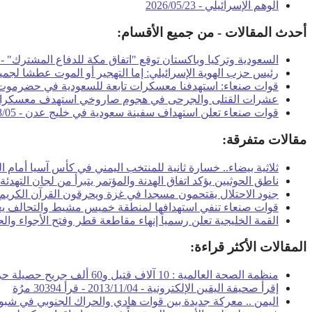
الوهم الإسرائيلي -
2026/05/23
أحدث المقالات - من جميع الأقسام:
السعودية وتركيا وباكستان توقع "اتفاق مكة للدفاع المشترك" -
رئيس حزب الهوية الإسرائيلي: إما التهجير أو الموت عطشا لجم
قوات صنعاء: استهدفنا معسكرات تابعة للسعودية في حضرموت
عشرات القتلى والجرحى في هجوم صاروخي استهدف معسكر
قوات صنعاء تعلن استهداف سفينة سعودية في خليج عدن -
8/05
مقالات متفرقة:
ثلاثية بيضاء.. خسارة ثانية للمنتخب اليمني في كأس آسيا أمام ا
ناطق الحوثيين يؤكد اتفاق الهدنة والمؤتمر يتبرأ من لجان التهدئة
جنود الاحتلال يقتحمون مسجدا في غزة ويحرقون القرآن الكريم
قوات صنعاء تنفي استهدافها لمنطقة خميس مشيط والتحالف يعل
القمة الخليجية تعلن رسمياً إنهاء مقاطعة قطر وفتح الأجواء والح
المقالات الأكثر قراءة:
منظمة الصحة العالمية : 10 آلاف قتيل و60 ألف جريح حصيلة حرب اليمن -
إقرأ صحيفة اليقين الإلكترونية -
2013/11/04
-
قرأ 30394 مرُة
اليمن .. معركة جديدة بين قوات هادي والحراك الجنوبي في شبو