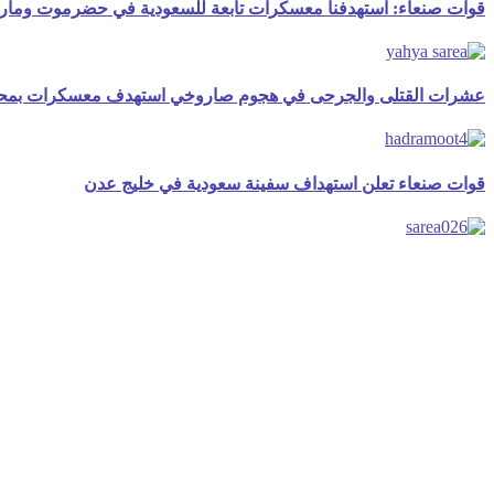
قوات صنعاء: استهدفنا معسكرات تابعة للسعودية في حضرموت ومأ
عشرات القتلى والجرحى في هجوم صاروخي استهدف معسكرات بم
قوات صنعاء تعلن استهداف سفينة سعودية في خليج عدن