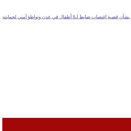
ب ضابط لـ8 أطفال في عدن وتواطؤ أمني لحمايته