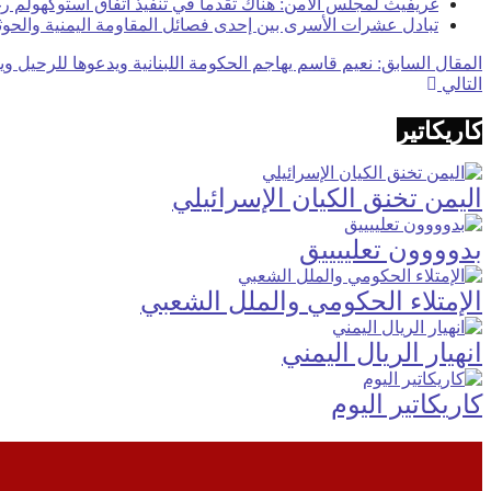
غريفيث لمجلس الأمن: هناك تقدماً في تنفيذ اتفاق استوكهولم ر
تبادل عشرات الأسرى بين إحدى فصائل المقاومة اليمنية والحوث
المقال السابق: نعيم قاسم يهاجم الحكومة اللبنانية ويدعوها للرحيل وي
التالي
كاريكاتير
اليمن تخنق الكيان الإسرائيلي
بدوووون تعلييييق
الإمتلاء الحكومي والملل الشعبي
انهيار الريال اليمني
كاريكاتير اليوم