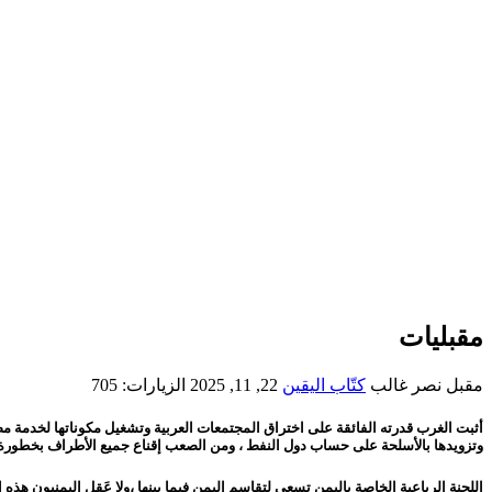
مقبليات
مقبل نصر غالب
كتّاب اليقين
22, 11, 2025
الزيارات: 705
أثبت الغرب قدرته الفائقة على اختراق المجتمعات العربية وتشغيل مكوناتها لخدمة مصا
وتزويدها بالأسلحة على حساب دول النفط ، ومن الصعب إقناع جميع الأطراف بخطور
اللجنة الرباعية الخاصة باليمن تسعى لتقاسم اليمن فيما بينها ،ولا عَقِل اليمنيون هذه 