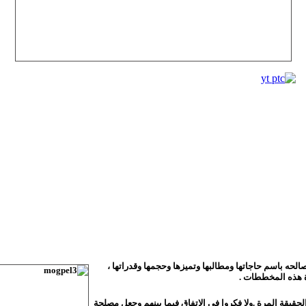
لحه باسم حاجاتها ومطالبها وتميزها وحجمها وقدراتها ،
ة هذه المخططات .
الحقيقة المرة .ولا فكروا في الاتفاق فيما بينهم وجعل مصلحة