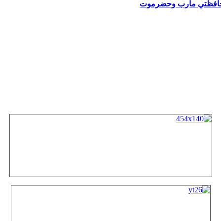
حافظتي مأرب وحضرموت