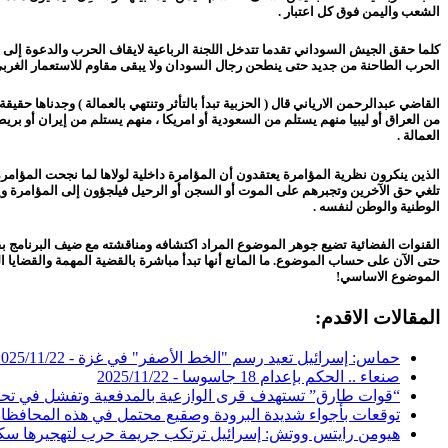
الشعب واليمن فوق كل اعتبار .
كلما حقق الجيش السوداني تقدما تتدخل اللجنة الرباعية لايقاف الحرب والدعوة إلى ال
الحرب الطاحنة من جديد حتى ينطحن رجال السودان ولا يبقى مقاوم للاستعمار الغربي
القاضي عبدالرحمن الارياني قال ( الحزبية تبدأ بالتأثر وتنتهي بالعمالة ) وجدناها حقي
من العراق أو ليبيا منهم يستلم من السعودية أو امريكا ، منهم يستلم من إيران أو بر
العمالة .
الذين ينكرون نظرية المؤامرة يعتقدون أن المؤامرة داخلية لولاها لما نجحت المؤامر
تلغي حق الآخرين وتجبرهم على الموت أو السجن أو الرحيل فيلجؤون إلى المؤامرة و
الوطنية والوطن لنفسه .
القنوات الفضائية تضيع جوهر الموضوع المراد اكتشافه ومناقشته مع ضيف البرنامج ب
حتى الآن على حساب الموضوع. ما المانع أنها تبدأ مباشرة بالقضية المهمة والقضايا ال
الموضوع الاساسي!
المقالات الاقدم:
حماس: إسرائيل تعيد رسم "الخط الأصفر" في غزة -
2025/11/22
صنعاء .. الحكم بإعدام 18 جاسوسا -
2025/11/22
“قوات طارق” تستهدف قرى الوازعية بالمدفعية وتفشل في تحق
توقعات بأجواء شديدة البرودة وصقيع محتمل في هذه المحافظا
هيومن رايتس ووتش: إسرائيل ترتكب جريمة حرب لتهجيرها سكان