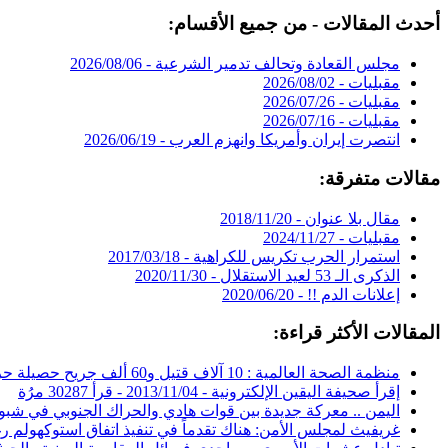
أحدث المقالات - من جميع الأقسام:
مجلس القعادة وتحالف تدمير الشرعية -
2026/08/06
مقبليات -
2026/08/02
مقبليات -
2026/07/26
مقبليات -
2026/07/16
انتصرت إيران وأمريكا وانهزم العرب -
2026/06/19
مقالات متفرقة:
مقال بلا عنوان -
2018/11/20
مقبليات -
2024/11/27
استمرار الحرب تكريس للكراهية -
2017/03/18
الذكرى الـ 53 لعيد الاستقلال -
2020/11/30
إعلانات الدم !! -
2020/06/20
المقالات الأكثر قراءة:
منظمة الصحة العالمية : 10 آلاف قتيل و60 ألف جريح حصيلة حرب اليمن -
إقرأ صحيفة اليقين الإلكترونية -
2013/11/04
-
قرأ 30287 مرُة
اليمن .. معركة جديدة بين قوات هادي والحراك الجنوبي في شبو
غريفيث لمجلس الأمن: هناك تقدماً في تنفيذ اتفاق استوكهولم ر