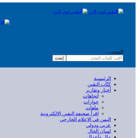
البحث...
إبحث
الرئيسية
كتّاب اليقين
أخبار وتقارير
اتجاهات
حوارات
ملفات
إقرأ صحيفة اليقين الإلكترونية
اليمن في الاعلام الخارجي
عربي ودولي
لسان الحال
مال وأعمال