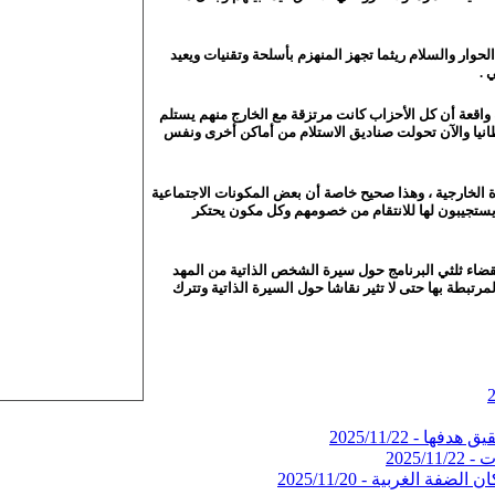
حوار والسلام ريثما تجهز المنهزم بأسلحة وتقنيات ويعيد
 .
قة واقعة أن كل الأحزاب كانت مرتزقة مع الخارج منهم يستلم
يطانيا والآن تحولت صناديق الاستلام من أماكن أخرى ونفس
ة الخارجية ، وهذا صحيح خاصة أن بعض المكونات الاجتماعية
يستجيبون لها للانتقام من خصومهم وكل مكون يحتكر
قضاء ثلثي البرنامج حول سيرة الشخص الذاتية من المهد
مرتبطة بها حتى لا تثير نقاشا حول السيرة الذاتية وتترك
يق هدفها -
2025/11/22
ت -
2025/11/22
 الضفة الغربية -
2025/11/20