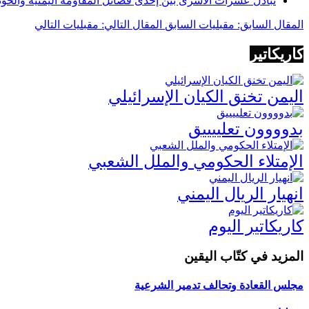
تبادل عشرات الأسرى بين إحدى فصائل المقاومة اليمنية والحوث
المقال السابق: مقبليات
السابق
المقال التالي: مقبليات
التالي
كاريكاتير
اليمن تخنق الكيان الإسرائيلي
بدوووون تعلييييق
الإمتلاء الحكومي والملل الشعبي
انهيار الريال اليمني
كاريكاتير اليوم
المزيد في كتّاب اليقين
مجلس القعادة وتحالف تدمير الشرعية