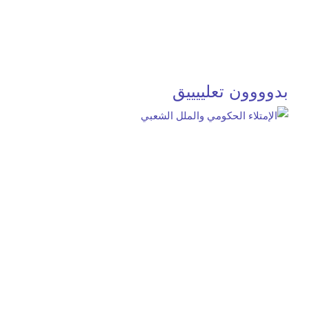
بدوووون تعلييييق