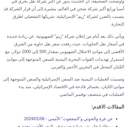
وأوضحت الصحيفة، أن الحديث يدور عن أكبر شركة نقل بحري في
آسيا ورابع أكبر شركة شحن في العالم، مشيرة إلى أن قرار الشركة قد
يتسبب بالضرر لشركة “زيم” الإسرائيلية، شريكها التشغيلي لطرق
التجارة.
ويأتي ذلك بعد أيام من إعلان شركة “زيم” الصهيونية، عن زيادة جديدة
في أسعار نقل الحاويات، حيث رفعت سعر نقل حاوية من الشرق
الأقصى إلى موانئ الاحتلال الصهيوني بمقدار 500 إلى 1000 دولار، مع
استمرار تهديدات القوات البحرية اليمنية للسفن المتوجهة إلى موانئ
الكيان المحتل في البحرين الأحمر والعربي.
وتسببت العمليات اليمنية ضد السفن الإسرائيلية والسفن المتوجهة إلى
موانئ الكيان، بخسائر فادحة في الاقتصاد الإسرائيلي، منذ بدء
العمليات في منتصف نوفمبر الماضي.
المقالات الاقدم:
عن غزة والحوثي و"المجعوث" الأممي -
2024/01/06
بريطانيا تعلن عن عملية جديدة في البحر الأحمر وهذه هي