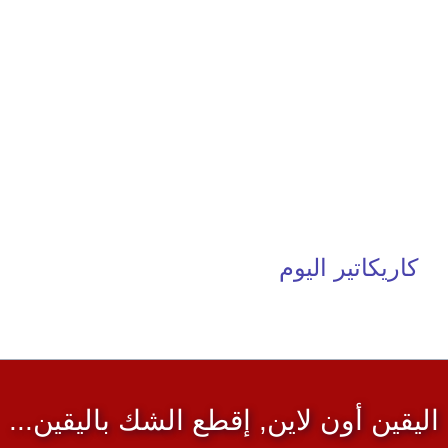
كاريكاتير اليوم
اليقين أون لاين, إقطع الشك باليقين...