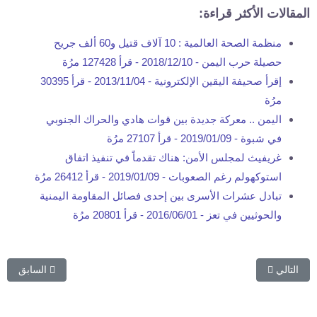
المقالات الأكثر قراءة:
منظمة الصحة العالمية : 10 آلاف قتيل و60 ألف جريح
حصيلة حرب اليمن -
2018/12/10
-
قرأ 127428 مرُة
إقرأ صحيفة اليقين الإلكترونية -
2013/11/04
-
قرأ 30395
مرُة
اليمن .. معركة جديدة بين قوات هادي والحراك الجنوبي
في شبوة -
2019/01/09
-
قرأ 27107 مرُة
غريفيث لمجلس الأمن: هناك تقدماً في تنفيذ اتفاق
استوكهولم رغم الصعوبات -
2019/01/09
-
قرأ 26412 مرُة
تبادل عشرات الأسرى بين إحدى فصائل المقاومة اليمنية
والحوثيين في تعز -
2016/06/01
-
قرأ 20801 مرُة
المقال التالي: المشاط: على أمريكا تسليم قتلة جنودنا في البحر الأحمر أو ا
المقال السابق:
التالي
السابق