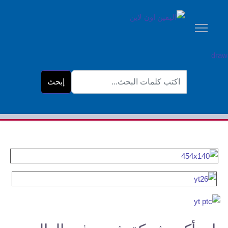
البحث...
إبحث