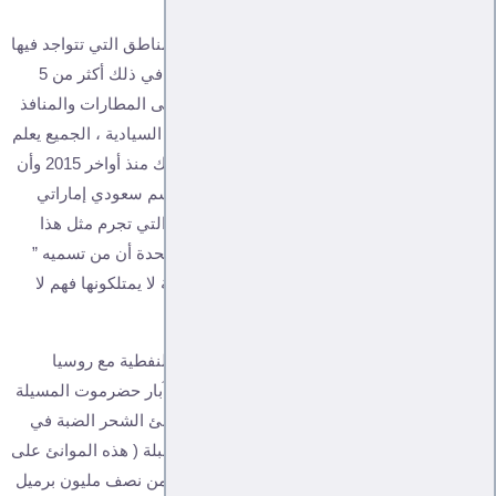
لا أحد يستطيع أن يزعم أنه لا يعرف كيف تدار المناطق التي تتواجد فيها
القوات السعودية جنوب وجنوب شرق اليمن بما في ذلك أكثر من 5
موانئ ومحطات وآبار نفطية وغازية ، بالاضافة إلى المطارات والمنافذ
البرية ،وأين تذهب العائدات المالية لهذه الموارد السيادية ، الجميع يعلم
أن السعودية والامارات وضعوا ايدهم على كل ذلك منذ أواخر 2015 وأن
هذا الاتفاق الذي جاء متأخرا جزء منه بسبب تقاسم سعودي إماراتي
في ضل غياب أو بالأصح تغييب القوانين الأممية التي تجرم مثل هذا
السطو والإحتلال ، خاصة أنها تدرك أي الامم المتحدة أن من تسميه ”
شرعية ” ليسوا سوى محللين ، وحتى هذه الصفة لا يمتلكونها فهم لا
يمتلكون حتى يكونوا مشرعين .
الجديد في هذا الملف أن السعودية وبعد أزمتها النفطية مع روسيا
تسعى لضخ نحو 800 ألف برميل نفط يوميا من آبار حضرموت المسيلة
، وشبوة بلحاف وتوسيع الطاقة الاستيعابية لموانئ الشحر الضبة في
حضرموت وميناء بلحاف شبوة خلال الأشهر المقبلة ( هذه الموانئ على
البحر العربي ) مع العلم أن اليمن كان ينتج أقل من نصف مليون برميل