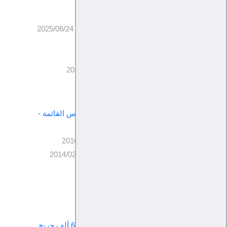
مقبليات -
2026/05/09
غزة .. ما بعد الحرب الإسرائيلية الإيرانية -
2025/06/24
عن القمة العربية المرتقبة -
2025/02/14
الغرب والأقليات العربية -
2025/01/05
سقوط الأمل في حوار مسقط -
2024/06/30
مقالات متفرقة:
من سوريا إلى اليمن.. بقية العرب على رأس القائمة -
2016/02/07
قراءات حول السياسة الأمريكية -
2016/02/23
الرئيس وحولان كاملان من الغموض -
2014/02/25
المنصة.. الأحزاب .. وتوكل -
2020/05/06
الأحزاب الإسلا100 -
2016/03/12
المقالات الأكثر قراءة:
منظمة الصحة العالمية : 10 آلاف قتيل و60 ألف جريح