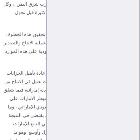
من هذه المحطات النفطية بالإضافة إلى نفط مارب شرق اليمن ، وكل
الخطط لتوسيع الانتاج كانت بحاجة إلى اجراءات كثيرة قبل تحول
الأحداث منذ 2011.
ماذا يعني ذلك ؟ وماهي العراقيل التي تقف في تحقيق هذه الخطوة ،
في ضل عدم الشفافية في الأرقام الحقيقية في عملية الانتاج والتصدير
منذ 5 سنوات ، بسبب السيطرة الإماراتية والسعودية على هذه الموارد
، والصراع القائم بين الإمارات و ” وحكومة هادي ” .
الخطة السعودية المطروحة لرفع الانتاج تقتضي إعادة تأهيل الخزانات
في الموانئ ، وإعادة الشركات النفطية التي كانت تعمل في الانتاج من
بينها هانت اويل الأمريكية ، بعد إجراء تسوية سعودية إماراتية فيما يتعلق
بمحطة بلحاف للغاز المسال في شبوة ، حيث تسيطر الامارات على
هذه المحطة والميناء ، وهو جزء من الخلاف السعودي الإماراتي ، وما
يحصل هو نهب منظم تقوم به الرياض وأبو ظبي ، يقتضي في النتيجة
النهائية الحفاظ على الصراع بين الإنتقالي الجنوبي التابع للإمارات
وحكومة هادي ، وتمديد هذا الصراع على نحو أطول وأوسع وهو ما