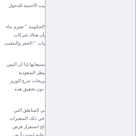
ألف برميل يوميا وفتح الأبواب أمام شركات التنقيب الأجنبية للدخول
إلى البلاد واستئناف نشاطها .
وبحسب ما يمسى وزير النفط أوس العود، فإن “الحكومة ” تعتزم بناء
مجمع نفطي في عدن خلال عامين كحد أقصى، وأن هناك شركات
أميركية أبدت استعدادها بالفعل للشروع في عمليات ” الحفر والتنقيب
” !!
هذه التصريحات تضليلية أولا وتخديرية ولا يمكن استيعابها إذا أن اليمن
ينتج قريب من 450 ألف برميل يوميا ، قبل أن تسيطر السعودية
والإمارات على هذه الموارد !! في نهاية هذه التصريحات تذرع الوزير
الذي لا يملك أي صلاحية حاليا بأن الإمارات تقف دون تحقيق هذه
الخطة !
ما يحصل غير مسبوق ، والممارسات السعودية في المناطق التي
تتواجد فيها يؤكد أن تجهل كثير من التداعيات بما في ذلك المتغيرات
العسكرية والميدانية والسياسية التي لا تتجه لصالح استمرار فرض
مشاريعها الاحتلالية في هذه المناطق ، فما تقف عليه ليست أرض