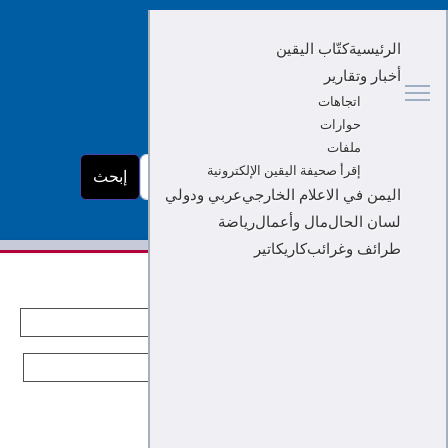
الرئيسية
كتّاب اليقين
أخبار وتقارير
اتجاهات
حوارات
ملفات
البحث...
إقرأ صحيفة اليقين الإلكترونية
إبحث
اليمن في الاعلام الخارجي
عربي ودولي
لسان الحال
مال وأعمال
رياضة
طرائف وغرائب
كاريكاتير