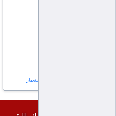
عيد الحب
مئوية الطوفان الأقصاوي
انتصار الدم في غزة
مقبليات
غزة .. دولة عظمى!
أين القنبلة الإسلامية النووية؟
مقبليات
"خُدام خادم الجرافي".. وحكايتنا مع الاستعمار
اليقين أون لاين, إقطع الشك باليقين...