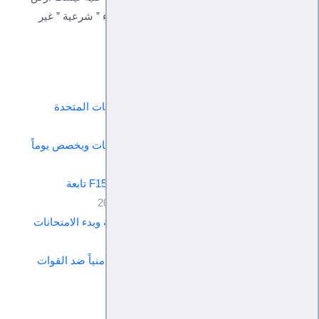
صلبة ، ولا يمكن للواقع أن يسمح لها الاختباء وراء ” شرعية ” غير
شرعية .
المقالات الاقدم:
ترامب يعلن حالة الطوارئ في كامل الولايات المتحدة
ويخصص يوماً وطنياً للصلاة -
2020/03/14
ترامب يعلن حالة الطوارئ في جميع الولايات ويخصص يوماً
وطنياً للصلاة -
2020/03/14
الحوثيون: تصدينا لطائرة حربية من طراز F15 تابعة
للتحالف في محافظة الجوف -
2020/03/14
بسبب كورونا.. صنعاء تعلن إيقاف الدراسة وبدء الامتحانات
النهائية -
2020/03/14
المجلس الانتقالي يعلن تصعيداً عسكرياً وأمنياً ضد القوات
السعودية في عدن -
2020/03/14
أحدث المقالات - من جميع الأقسام: