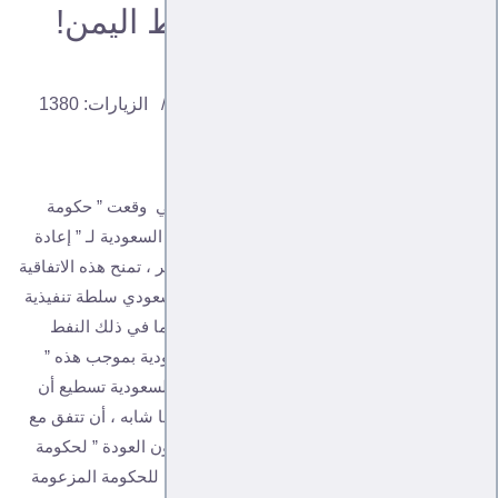
السعودية جاهزة لبيع نفط اليمن!
طالب الحسني
اتجاهات
15, 03, 2020
الزيارات: 1380
قبل نحو شهرين وتحديدا في 26 يناير كانون الثاني وقعت ” حكومة
هادي ” في الرياض اتفاقية جدلية لصالح صندوق السعودية لـ ” إعادة
إعمار اليمن ” الذي يديره السعودي محمد آل جابر ، تمنح هذه الاتفاقية
التي تم تسريبها وتتكون من 14 بندا الصندوق السعودي سلطة تنفيذية
بصلاحيات كاملة في إدارة موارد الدولة اليمنية بما في ذلك النفط
والغاز والموانئ والمنافذ البرية ، وتستطيع السعودية بموجب هذه ”
الاتفاقية ” وهي اتفاقية صورية في النهاية ، لأن السعودية تسطيع أن
تقوم بكل ذلك دون العودة لأي مرجع قانوني أو ما شابه ، أن تتفق مع
شركات ومستثمرين وكل ما له علاقة بالموارد دون العودة ” لحكومة
هادي ” بمعنى أن الرياض صادرت الحق السيادي للحكومة المزعومة