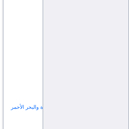
عن القمة العربية المرتقبة
الغرب والأقليات العربية
سقوط الأمل في حوار مسقط
مقبليات
رسالتي للأنصار والإصلاح
لحظة يا زمن
غزة .. بين المقاومة والجيوش العربية
النعيمي .. القائد المجهول
حقيقة الصراع اليمني-الأمريكي في غزة والبحر الأحمر
مقبليات