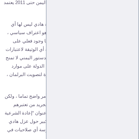
على الملف الاقتصادي برمته ، 90% من ميزانية اليمن حتى 2011 يعتمد
على النفط .
هذه الخطوة غير شرعية ، ليس فقط لأن شرعية هادي ليس لها أي
اعتبار حتى لو كان المجتمع الدولي يعترف بها ، هو اعتراف سياسي ،
فهو يعترف في الحقيقة بفراغ ، وبسلطة ليس لها وجود فعلي على
الأرض وتعيش في المنفى ، هي أيضا غير شرعية أي الوثيقة لاعتبارات
اخرى دستورية وقانونية ، اذا أنه وفق القانون والدستور اليمني لا تمنح
أي حكومة صلاحيات البت والتصرف ونقل سيادة الدولة على موارد
البلاد السيادية لأي جهة أخرى ، وثم تحتاج الخطوة لتصويت البرلمان ،
وهذا لم يحدث .
أنا هنا لا أناقش شرعية هذه الوثيقة أوعدمه ، الأمر واضح تماما ، ولكن
لماذا تقوم السعودية بذلك ، ما الهدف من وراء تجريد من تعتبرهم
السعودية حلفاء ونفذت عدوان على اليمن تحت عنوان “إعادة الشرعية
” من هذه الصلاحيات في الوقت الذي يثار جدل كبير حول عزل هادي
ومنعه من العودة ومنع حكومته الشكلية من ممارسة أي صلاحيات في
المناطق التي تزعم السعودية أنها ” حررتها ” ؟!