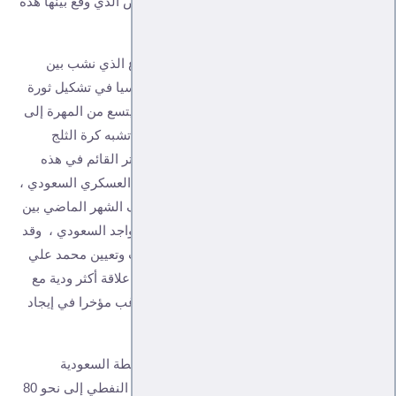
يفسر عدم جدية السعودية في تنفيذ اتفاق الرياض الذي وقع بينها هذه
الأطراف قبل نحو 5أشهر .
من ضمن الخطة السعودية إطفاء الحريق والنزاع الذي نشب بين
الرياض وقبائل المهرة ، وهو نزاع لعب دورا سياسيا في تشكيل ثورة
وانتفاضة في المحافظات الجنوبية الشرقية كاد يتسع من المهرة إلى
شبوة مرورا بحضرموت اذ أن ثورة المهرة كانت تشبه كرة الثلج
بالنسبة للمناطق المجاورة ، ومحاولة تبريد التوتر القائم في هذه
المحافظات بسبب حجم وشكل وطبيعية الوجود العسكري السعودي ،
وصل التوتر إلى حالة الاشتباك العسكري منتصف الشهر الماضي بين
الجنود السعوديين وقبائل المهرة التي ترفض التواجد السعودي ، وقد
بدأ هذا التبريد بإبعاد محافظ المهرة راجح باكريت وتعيين محمد علي
ياسر مكانه ، والأخير أيضا موالي ولكن لديه ربما علاقة أكثر ودية مع
قبائل المهرة ، والسعودية هناك على كل حال ترغب مؤخرا في إيجاد
تسوية معينة .
الغريب أن ” حكومة هادي ” تستبق تنفيذ هذه الخطة السعودية
بالحديث عن أن لديها خطة جديدة لزيادة إنتاجها النفطي إلى نحو 80