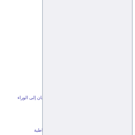
للإصلاح بمناسبة ذكرى تأسيسه الـ29
مقبليات
مقبليات
مقبليات
عن قصة المسيح وتطويع الآيات القرآنية
العم علوان .. الرجل الكثير ( 1 - 2 )
قراطيس
من الجولان إلى تعز
تعز كمان وكمان!
مقبليات
الانتماء المخجل!
الانتخابات التكميلية.. خطوة للأمام وخطوتان إلى الوراء
ثورة فبراير والنهايات المحزنة!
مقبليات
رجل مِن اليمن
11 فبراير خسرنا التغيير ولم نربح الديمقراطية