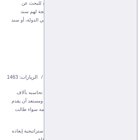
لمساعدته، بل أصبح قرينة لدى الأجهزة المختصة للبحث عن
المسروقات بين الفقراء، ثم تبين أن السرق بلاطجة لهم سند
اجتماعي يحميهم ويدافع عنهم، أو سند وظيفي في الدولة، أو سند
سياسي، ولديهم...
تابع التفاصيل...
مقبليات
مقبل نصرغالب
اتجاهات
25, 08, 2020
الزيارات: 1463
- الذي عنده استراتيجية السيطرة على منطقة لا تحاسبه بآلاف
الضحايا التي يقدمها يوميا، لأنها لا تعني له شيئا، ومستعد أن يقدم
الكثير والكثير في سبيل تحقيق الهدف الذي رسمه سواء طالت
المعركة أو قصرت.
فلا تفخر بكثرة الجثث وتعيب عليه ذلك وأنت بلا استراتيجية إبعاده
عن المنطقة مسافة مناسبة، إنما في موقف الدفاع.