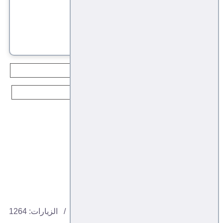
مجلس القعادة وتحالف تدمير الشرعية
اتجاهات
ثورة 11 فبراير
مقبل نصر غالب
اتجاهات
11, 02, 2021
الزيارات: 1264