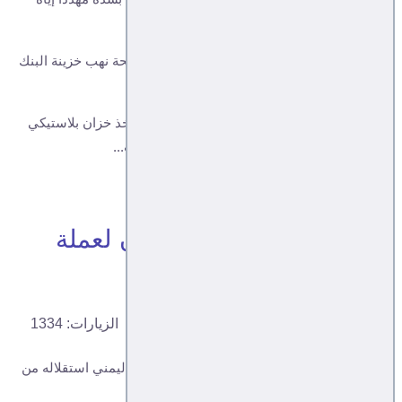
بالمقاطعة.
ولقد تذكرت قصة الخزان البلاستيكي عقب فضيحة نهب خزينة البنك
المركزي بعدن.
وقلت لنفسي: عندما خذلنا رئيس وزراء يرفض أخذ خزان بلاستيكي
فارغ .. عوقبنا برؤساء حكومات تعاقبوا على نهب...
تابع التفاصيل...
بريطانيا والسعودية وجهان لعملة
واحدة
فاروق مريش
اتجاهات
29, 11, 2020
الزيارات: 1334
إذا كان تاريخ 30 نوفمبر 1967 هو إعلان الشعب اليمني استقلاله من
المستعمر البريطاني .