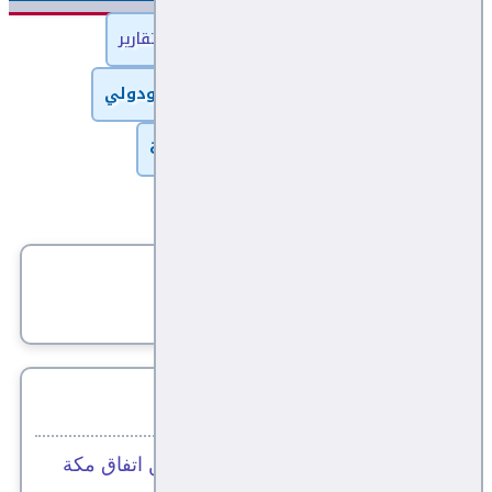
الرئيسية
كتّاب اليقين
أخبار وتقارير
اليمن في الاعلام الخارجي
عربي ودولي
لسان الحال
مال وأعمال
رياضة
طرائف وغرائب
كاريكاتير
آخر إضافات الموقع
صحيفة بريطانية تكشف عن الهدف من اتفاق مكة