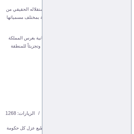
فإن 30 نوفمبر 2020 هو إعلان الشعب اليمني استقلاله الحقيقي من
المستعمر السعودي والوصاية البريطانية والدولية بمختلف مسمياتها
.
منذ مطلع القرن العشرين قامت المملكة البريطانية بغرس المملكة
السعودية كبذرة خبيثة في المنطقة لتثمر زعزعةً وتجزيئاً للمنطقة
العربية والإسلامية .
من يومها وكل كارثة ودسيسة...
تابع التفاصيل...
مقبليات
مقبل نصر غالب
اتجاهات
04, 11, 2020
الزيارات: 1268
-القوة التي تفرض عزل الحكومة الشرعية تستطيع عزل كل حكومة