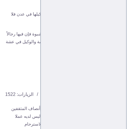
قادمة مهما كانت مواصفات تشكيلها.
-إذا لم تعد الحكومة الشرعية إلى عدن ويتم تشكيلها في عدن فلا
خير من تشكيلها في المنفى.
- إذا كانت العودة إلى عدن مستحيلة فلتعد إلى شبوة فإن فيها رجالاً
لا يبيعون المبادئ والوطن، يجلس الوزير في خيمة والوكيل في عشة
لإدارة الدولة باختيارهم وإن...
تابع التفاصيل...
نظريات خائبة
مقبل نصر غالب
اتجاهات
12, 10, 2020
الزيارات: 1522
1- كان الاعتقاد السائد لدى كثير من المتعلمين وأنصاف المثقفين
المؤدلجين أن السارق فقير لا يملك قوت يومه وليس لديه عملا
يعيش منه، وأمطروا الفقير المسكين بالرحمة والاسترحام