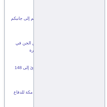
للدفاع المشترك ومدى إمكانية نجاحه
المشاط للسعودية: لو حشدتم كل العالم إلى جانبكم
فلن ينفعكم
قوات صنعاء تعلن قصف معسكر صحن الجن في
مأرب بصواريخ باليستية وطائرات مسيرة
ارتفاع عدد قتلى وجرحى قوات الطوارئ إلى 148
شخصا
السعودية وتركيا وباكستان توقع "اتفاق مكة للدفاع
المشترك"