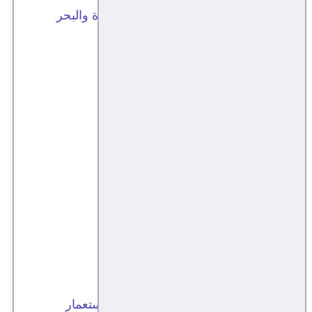
حقيقة الصراع اليمني-الأمريكي في غزة والبحر
الأحمر
مقبليات
عيد الحب
مئوية الطوفان الأقصاوي
انتصار الدم في غزة
مقبليات
غزة .. دولة عظمى!
أين القنبلة الإسلامية النووية؟
مقبليات
"خُدام خادم الجرافي".. وحكايتنا مع الاستعمار