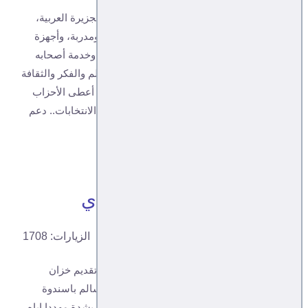
ثورة 11 فبراير أطاحت بأقوى وأعتى زعيم في الجزيرة العربية،
يملك أكبر ترسانة أسلحة وقوات مسلحة ضاربة ومدربة، وأجهزة
أمنية متنوعة لحمايته، سخّر المال العام لخدمته وخدمة أصحابه
وأعوانه ومناصريه وأفقر الشعب، ومنح رجال العلم والفكر والثقافة
حرية مطلقة دون أن تؤثر كل انتاجاتها في دولته، أعطى الأحزاب
حرية العمل ضد بعضها والتصويت له ولحزبه في الانتخابات.. دعم
الخلافات القبلية...
تابع التفاصيل...
خزان باسندوة وخزينة هادي
عبدالله مصلح
اتجاهات
10, 02, 2021
الزيارات: 1708
ذات مقيل عرض أحد كبار رجال الاعمال بصنعاء تقديم خزان
بلاستيكي لرئيس حكومة الوفاق الأستاذ محمد سالم باسندوة
باعتباره زبونا وليس رئيس وزراء لكنه رفض ذلك بشدة مهددا إياه